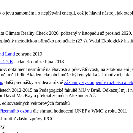
ty o jevu samotném i o neplýtvání energií, což je hlavní nástroj, jak ote
u Climate Reality Check 2020, pořízený v listopadu až prosinci 2020.
doplněný metodickou příručko pro učitele (27 s). Vydal Ekologický insti
nd Land
ze srpna 2019
o 1,5 K
a článek o ní ze října 2018
mov
: dokument nesmírné naléhavosti a přesvědčivosti, na zdokonalení je
le něj měli řídit. Akademické obci může být encyklika jak motivací, tak
om
, další přednášky a videa a různé
záznamy vystoupení v rozhlasu a tel
letech 2012-2015 na Pedagogické fakultě MU v Brně. Odkazují mj. i n
sor David MacKay a přeložil zejména Alexander Ač.
č. editovatelných vektorových formátů
 přízemního ozónu
dle shrnutí hodnocení UNEP a WMO z roku 2011
 shrnutí Zvláštní zprávy IPCC
azy