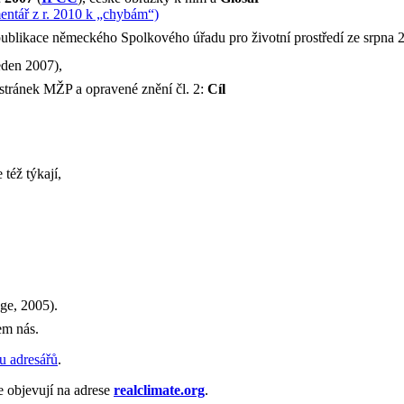
entář z r. 2010 k „chybám“)
publikace německého Spolkového úřadu pro životní prostředí ze srpna 
den 2007),
 stránek MŽP a opravené znění čl. 2:
Cíl
 též týkají,
ge, 2005).
em nás.
u adresářů
.
 objevují na adrese
realclimate.org
.