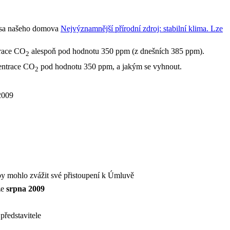
rása našeho domova
Nejvýznamnější přírodní zdroj: stabilní klima. Lze
trace CO
alespoň pod hodnotu 350 ppm (z dnešních 385 ppm).
2
centrace CO
pod hodnotu 350 ppm, a jakým se vyhnout.
2
 2009
by mohlo zvážit své přistoupení k Úmluvě
ze
srpna 2009
představitele