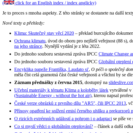
(
click for an English index / index anglicky)
Je to proces s mnoha aspekty. Z této stránky se dostanete na další tex
Nové texty a přehledy:
Klima: Skutečný stav věcí 2020
– překlad burcujícího dokument
Ochrana klimatu
, úvod do oboru pro nejširší veřejnost (88 s), 
na jeho stránce
. Nynější vydání je z léta 2022.
Do jednoho souboru sestavená zpráva IPCC
Climate Change a
Do jednoho souboru sestavená zpráva IPCC
Globální oteplení 
Encyklika papeže Františka, Laudato si'
,
O péči o společný do
měla číst celá gramotná část české veřejnosti a všichni by se d
Záznam přednášky z června 2015
, dostupný na
slideslive.c
Učební materiály k tématu Klima a koloběhy látek
vytvářené v 
(Sustainable Energy - without the hot air)
, kterou napsal profe
České verze obrázků z prvního dílu "AR5", čili IPCC 2013
, v
Přínosy opatření ke snížení emisí černého uhlíku a prekurzorů
O rizicích extrémních událostí a pohrom i o adaptaci
se píše ve
Co si myslí vědci o globálním oteplování?
– článek a další odk