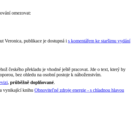
plování omezovat:
tut Veronica, publikace je dostupná i
s komentářem ke staršimu vydání
hož českého překladu je vhodné ještě pracovat. Jde o text, který by
 i oporou, bez ohledu na osobní postoje k náboženstvím.
evizi
,
průběžně doplňované
.
a vynikající knihu
Obnoviteľné zdroje energie - s chladnou hlavou