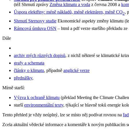
(též Shrnutí zprávy
Změna klimatu a voda
z června 2008 a
kom
Úspora elektřiny: méně nákladů, méně elektráren, méně CO
, 
2
Shrnutí Sternovy studie
Ekonomické aspekty změny klimatu (le
Rámcová úmluva OSN
– html a pdf verze staršího překladu ze
Dále
archiv mých různých dopisů
, z nichž některé se klimatické krize
grafy a schemata
články o klimatu
, případně
anglické verze
přednášky
,
Mírně starší:
Výzva k ochraně klimatu
(překlad Meeting the Climate Challen
starší
environmentální texty
, týkající se hlavně toků energie kol
Tento přehled je vždy neúplný, lze se místo něj podívat rovnou na
řad
Zcela aktuální vědecké informace a komentáře k novým publikacím se