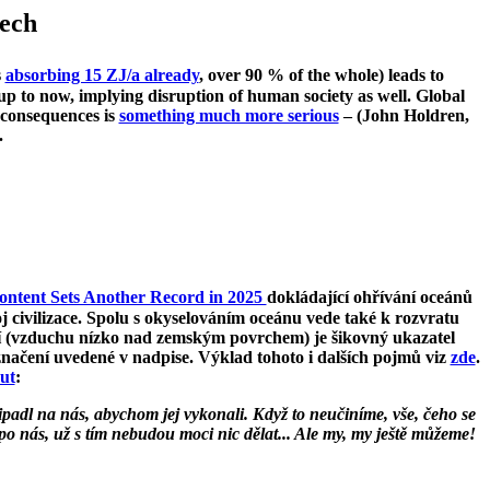
zech
s
absorbing 15 ZJ/a already
, over 90 % of the whole) leads to
 up to now, implying disruption of human society as well. Global
s consequences is
something much more serious
– (John Holdren,
.
ntent Sets Another Record in 2025
dokládající ohřívání oceánů
oj civilizace. Spolu s okyselováním oceánu vede také k rozvratu
ání (vzduchu nízko nad zemským povrchem) je šikovný ukazatel
značení uvedené v nadpise. Výklad tohoto i dalších pojmů viz
zde
.
ut
:
připadl na nás, abychom jej vykonali. Když to neučiníme, vše, čeho se
po nás, už s tím nebudou moci nic dělat... Ale my, my ještě můžeme!