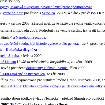
sář se soubory
pojeny, lékařská a vojenská povolání musí proto spolupracovat
ev.
verze na 2 str.
pro časopis
Veronica
5/2009) a článek pro časopis K
esu v červnu 2008. Zásadní apel, že je nezbytné rychle vrátit koncen
Hansena z listopadu 2008. Podrobněji se věnuje cestám, jak vrátit kon
krajinsky)
a Nepohodlná pravda
.
na zpečetění soudu, jejž historie vynese o této generaci
, ze 7. prosince
s – Kodaňská diagnóza
atého Jakuba
, z května 2009
ně klimatu
Utváření udržitelného hospodářství
, z května 2009
 nové i přeložené
dokumenty k tématu biouhel
, říjen 2009
2008 založené na ukazatelích
, ze září 2008
 října 2008 vypracované pro statutární město Brno v listopadu 2008, a
í studie
Arktida: klimatické zpětné vazby a jejich celosvětové důsledky
adního sboru spolkové vlády Německa – překlad Shrnutí pro politické 
 2007
(
IPCC
), české obrázky k nim a
Glosář