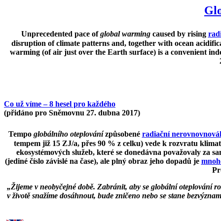
Glo
Unprecedented pace of
global warming
caused by rising
rad
disruption of climate patterns and, together with ocean acidifi
warming (of air just over the Earth surface) is a convenient inde
Co už víme – 8 hesel pro každého
(přidáno pro Sněmovnu 27. dubna 2017)
Tempo
globálního oteplování
způsobené
radiační nerovnovnová
tempem již 15 ZJ/a, přes 90 % z celku) vede k rozvratu klimatu
ekosystémových služeb, které se donedávna považovaly za sam
(jediné číslo závislé na čase), ale plný obraz jeho dopadů je
mnohe
Pr
„Žijeme v neobyčejné době. Zabránit, aby se globální oteplování rozb
v životě snažíme dosáhnout, bude zničeno nebo se stane bezvýznamný