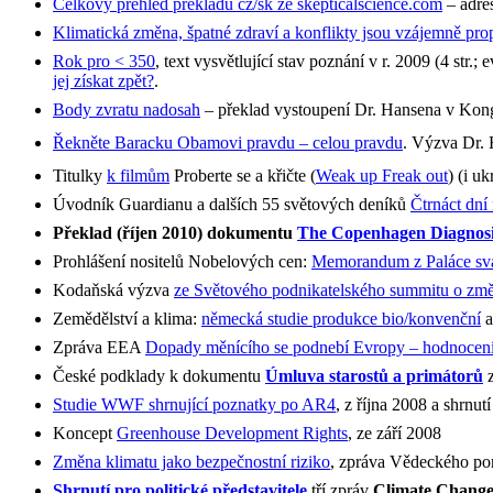
Celkový přehled překladů cz/sk ze skepticalscience.com
– adre
Klimatická změna, špatné zdraví a konflikty jsou vzájemně pro
Rok pro < 350
, text vysvětlující stav poznání v r. 2009 (4 str.; 
jej získat zpět?
.
Body zvratu nadosah
– překlad vystoupení Dr. Hansena v Kongr
Řekněte Baracku Obamovi pravdu – celou pravdu
. Výzva Dr. 
Titulky
k filmům
Proberte se a křičte (
Weak up Freak out
) (i u
Úvodník Guardianu a dalších 55 světových deníků
Čtrnáct dní 
Překlad (říjen 2010) dokumentu
The Copenhagen Diagnosi
Prohlášení nositelů Nobelových cen:
Memorandum z Paláce sv
Kodaňská výzva
ze Světového podnikatelského summitu o změ
Zemědělství a klima:
německá studie produkce bio/konvenční
a
Zpráva EEA
Dopady měnícího se podnebí Evropy – hodnocení 
České podklady k dokumentu
Úmluva starostů a primátorů
z
Studie WWF shrnující poznatky po AR4
, z října 2008 a shrnut
Koncept
Greenhouse Development Rights
, ze září 2008
Změna klimatu jako bezpečnostní riziko
, zpráva Vědeckého por
Shrnutí pro politické představitele
tří zpráv
Climate Change