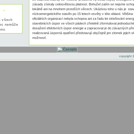
zásady získaly celosvětovou platnost. Bohužel zatím se nejsme scho
lokálně ani na mnohem prostších věcech. Ukázkou toho u nás je sta
nízkoenergetického stavěn po 15 letech osvěty v této oblasti. Většina
oficiálních organizací nebyla schopna ani za řadu let skloňování ener
o všech
stavebnicích úspor ve všech pádech zřetelně zformulovat jednoduch
inec nemůže
dosažení efektivních úspor energie a zapracovat je do závazných před
nou.
realizovaná úsporná opatření představují obyčejně jen zlomek jejich 
možností.
copyright 2