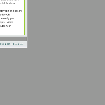
pni dohodnout
v
 stavebních škol ani
getických
é zásady pro
pisů. A tak
skutečných
008-2011 - J.S. & J.S.