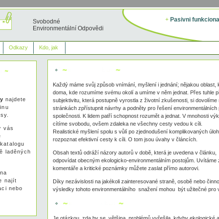
+
Pasivni funkcion
Svobodné
Environmentální Odpovědi
Odkazy
Kdo, jak
Každý máme svůj způsob vnímání, myšlení i jednání; nějakou oblast, 
doma, kde rozumíme svému okolí a umíme v něm jednat. Přes tuhle p
ty
najdete
subjektivitu, která postupně vyrostla z životní zkušenosti, si dovolíme
inu
stránkách zpřístupnit návrhy a podněty pro řešení environmentálních 
isy.
společnosti. K lidem patří schopnost rozumět a jednat. V mnohosti výk
cítíme svobodu, ovšem zdaleka ne všechny cesty vedou k cíli.
y
vás
Realistické myšlení spolu s vůlí po zjednodušení komplikovaných úlo
ě
rozpoznat efektivní cesty k cíli. O tom jsou úvahy v článcích.
katalogu
ě laděných
Obsah textů odráží názory autorů v době, která je uvedena v článku
odpovídat obecným ekologicko-environmentálním postojům. Uvítáme 
komentáře a kritické poznámky můžete zaslat přímo autorovi.
 na
e najít
Díky nezávislosti na jakékoli zainteresované straně, osobě nebo činn
aci nebo
výsledky tohoto environmentálního snažení mohou být užitečné pro
Je otázkou, zda by se většina problémů vyřešila, kdyby ekologické a