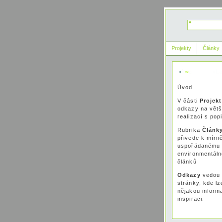
Projekty
Články
Úvod
V části
Projek
odkazy na větš
realizací s pop
Rubrika
Článk
přivede k mírn
uspořádanému 
environmentáln
článků
Odkazy
vedou
stránky, kde lz
nějakou inform
inspiraci.