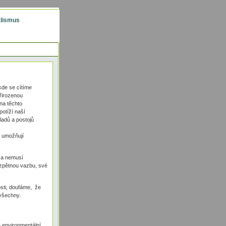
alismus
kde se cítíme
řirozenou
 na těchto
potíží naší
ladů a postojů
h umožňují
, a nemusí
zpětnou vazbu, své
osti, doufáme, že
 všechny.
 environmentální