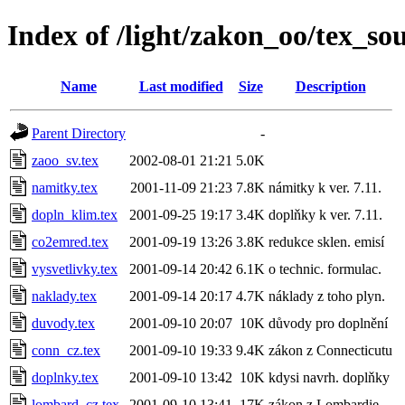
Index of /light/zakon_oo/tex_so
Name
Last modified
Size
Description
Parent Directory
-
zaoo_sv.tex
2002-08-01 21:21
5.0K
namitky.tex
2001-11-09 21:23
7.8K
námitky k ver. 7.11.
dopln_klim.tex
2001-09-25 19:17
3.4K
doplňky k ver. 7.11.
co2emred.tex
2001-09-19 13:26
3.8K
redukce sklen. emisí
vysvetlivky.tex
2001-09-14 20:42
6.1K
o technic. formulac.
naklady.tex
2001-09-14 20:17
4.7K
náklady z toho plyn.
duvody.tex
2001-09-10 20:07
10K
důvody pro doplnění
conn_cz.tex
2001-09-10 19:33
9.4K
zákon z Connecticutu
doplnky.tex
2001-09-10 13:42
10K
kdysi navrh. doplňky
lombard_cz.tex
2001-09-10 13:41
17K
zákon z Lombardie